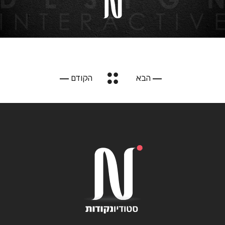
הבא
הקודם