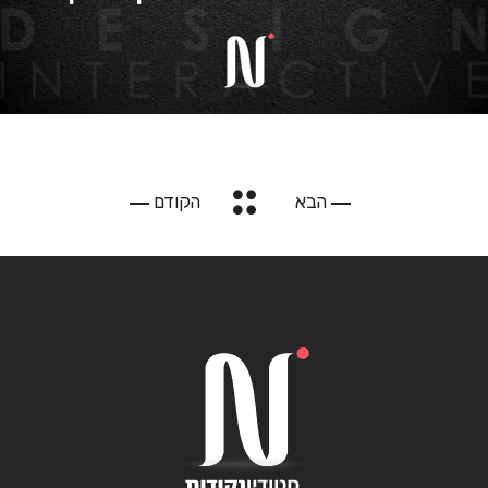
הבא
הקודם