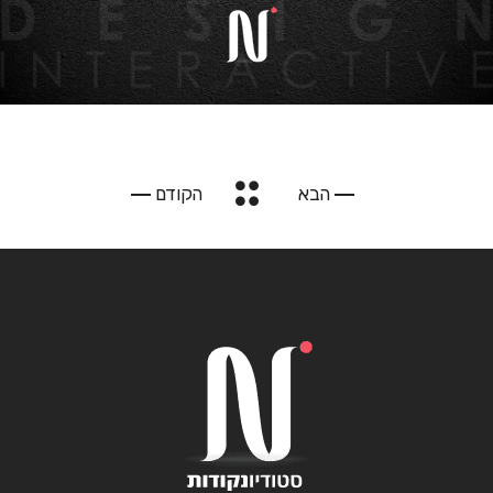
הבא
הקודם